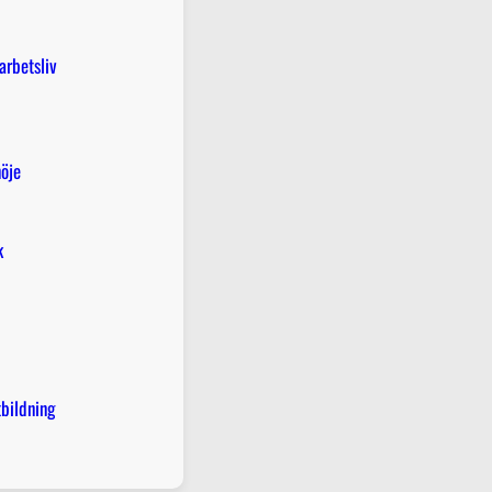
arbetsliv
öje
k
tbildning