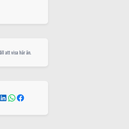
ll att visa här än.
kedIn
WhatsApp
Facebook