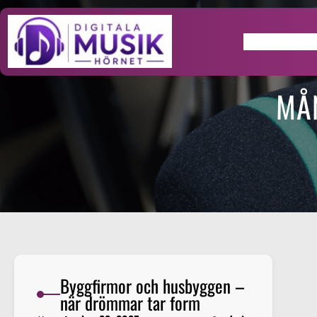
Hoppa
till
innehåll
Home
MÅ
Byggfirmor och husbyggen –
när drömmar tar form