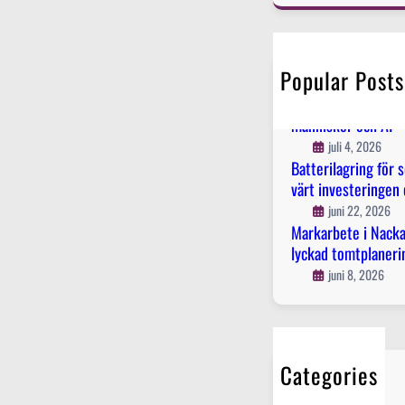
r
c
h
Popular Posts
Innehållsstrategi 
planerar innehåll s
människor och AI
juli 4, 2026
Batterilagring för s
värt investeringen 
juni 22, 2026
Markarbete i Nacka 
lyckad tomtplaneri
juni 8, 2026
Categories
El