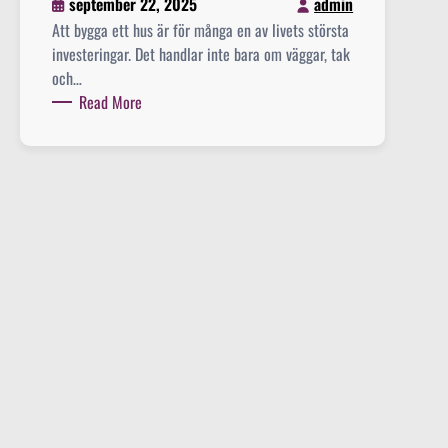
september 22, 2025
admin
Att bygga ett hus är för många en av livets största
investeringar. Det handlar inte bara om väggar, tak
och…
:
Read More
B
y
g
g
f
i
r
m
o
r
o
c
h
h