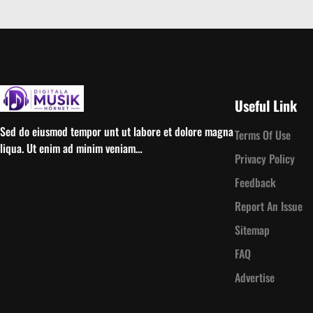
Useful Link
Sed do eiusmod tempor unt ut labore et dolore magna
Terms Of Use
liqua. Ut enim ad minim veniam…
Privacy Policy
Feedback
Report An Issue
Sitemap
FAQ
Advertise