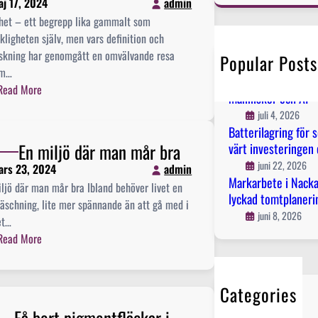
j 17, 2024
admin
r
het – ett begrepp lika gammalt som
c
ligheten själv, men vars definition och
h
rskning har genomgått en omvälvande resa
Popular Posts
Innehållsstrategi 
om…
planerar innehåll s
:
Read More
människor och AI
V
juli 4, 2026
i
Batterilagring för s
l
En miljö där man mår bra
värt investeringen 
å
juni 22, 2026
ars 23, 2024
admin
t
Markarbete i Nacka 
ljö där man mår bra Ibland behöver livet en
e
lyckad tomtplaneri
äschning, lite mer spännande än att gå med i
r
juni 8, 2026
et…
s
:
Read More
k
E
ö
n
n
m
Categories
h
i
El
e
Få bort pigmentfläckar i