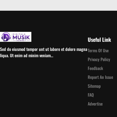
Useful Link
Sed do eiusmod tempor unt ut labore et dolore magna
Terms Of Use
liqua. Ut enim ad minim veniam…
Privacy Policy
Feedback
Report An Issue
Sitemap
FAQ
Advertise