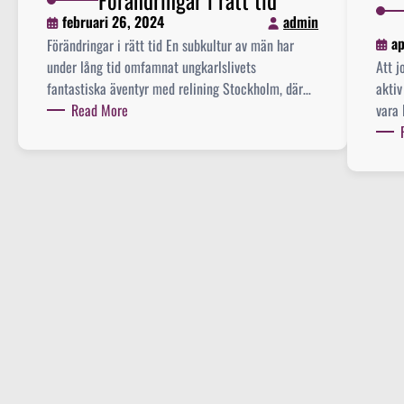
l
å
februari 26, 2024
admin
i
d
ap
Förändringar i rätt tid En subkultur av män har
p
e
under lång tid omfamnat ungkarlslivets
Att j
p
f
fantastiska äventyr med relining Stockholm, där…
aktiv
e
ö
:
Read More
vara 
r
r
F
m
r
ö
a
e
r
n
s
ä
t
u
n
r
l
d
ö
t
r
t
a
i
t
t
n
h
e
g
e
t
a
t
o
r
o
c
i
c
h