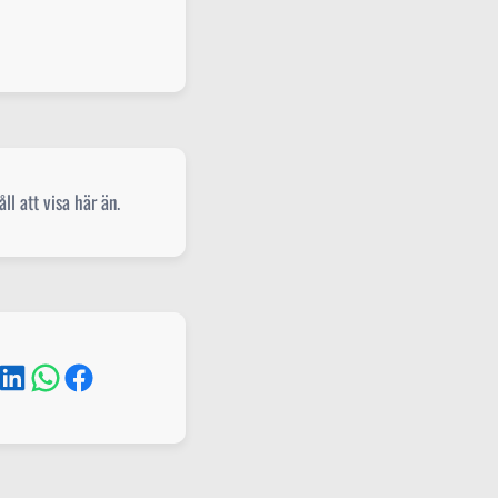
ll att visa här än.
kedIn
WhatsApp
Facebook