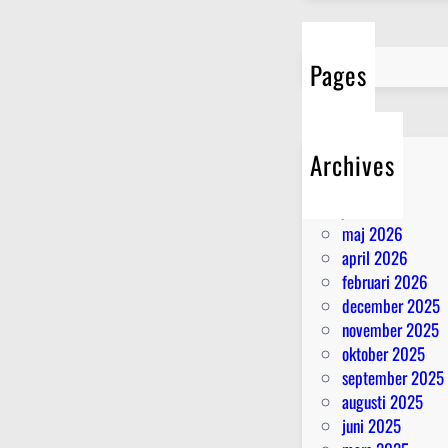
t
f
l
Pages
ä
c
k
a
Archives
r
juli 2026
i
juni 2026
h
maj 2026
u
april 2026
d
februari 2026
e
december 2025
n
november 2025
oktober 2025
september 2025
augusti 2025
juni 2025