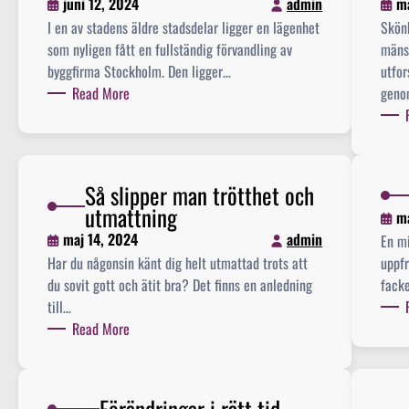
juni 12, 2024
admin
ma
I en av stadens äldre stadsdelar ligger en lägenhet
Skön
som nyligen fått en fullständig förvandling av
mänsk
byggfirma Stockholm. Den ligger…
utfo
:
Read More
gen
D
e
g
ö
Så slipper man trötthet och
r
utmattning
m
s
maj 14, 2024
admin
En mi
k
Har du någonsin känt dig helt utmattad trots att
uppfr
i
du sovit gott och ätit bra? Det finns en anledning
fack
l
till…
l
:
Read More
n
S
a
å
d
s
b
Förändringar i rätt tid