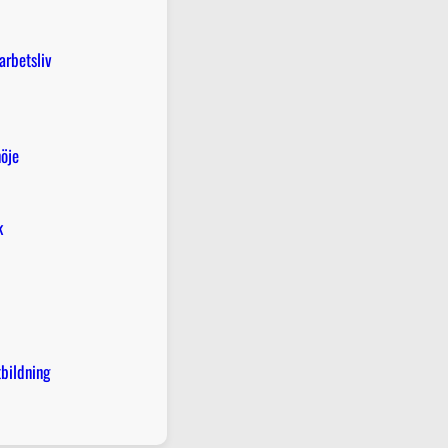
arbetsliv
öje
k
tbildning