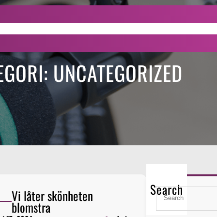
About Us
Show Schedule
Pages
EGORI:
UNCATEGORIZED
Search
S
Vi låter skönheten
e
blomstra
a