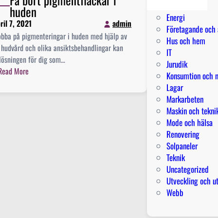
l
Elektriker
t
huden
j
Energi
e
ril 7, 2021
admin
ö
Företagande och 
n
obba på pigmenteringar i huden med hjälp av
d
Hus och hem
b
 hudvård och olika ansiktsbehandlingar kan
ä
IT
l
lösningen för dig som…
r
Jurudik
o
:
Read More
m
Konsumtion och n
m
F
a
Lagar
s
å
n
Markarbeten
t
b
m
Maskin och tekni
r
o
å
Mode och hälsa
a
r
r
Renovering
t
b
Solpaneler
p
r
Teknik
i
a
Uncategorized
g
Utveckling och u
m
Webb
e
n