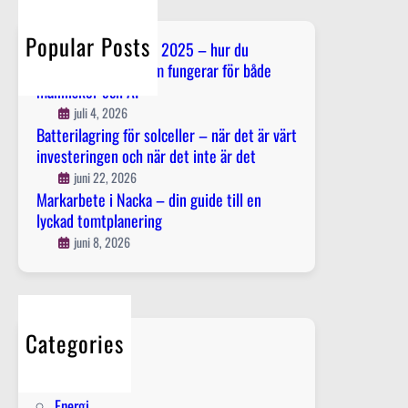
c
e
h
n
Popular Posts
Innehållsstrategi för 2025 – hur du
g
planerar innehåll som fungerar för både
a
människor och AI
g
juli 4, 2026
e
Batterilagring för solceller – när det är värt
r
investeringen och när det inte är det
a
juni 22, 2026
d
Markarbete i Nacka – din guide till en
i
lyckad tomtplanering
g
juni 8, 2026
f
a
c
k
l
Categories
i
El
g
Elektriker
t
Energi