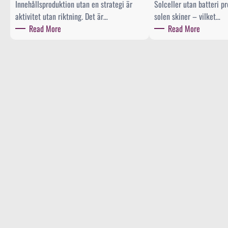
Innehållsproduktion utan en strategi är
Solceller utan batteri p
aktivitet utan riktning. Det är…
solen skiner – vilket…
:
:
Read More
Read More
I
B
n
a
n
t
e
t
h
e
å
r
l
i
l
l
s
a
s
g
t
r
r
i
a
n
t
g
e
f
g
ö