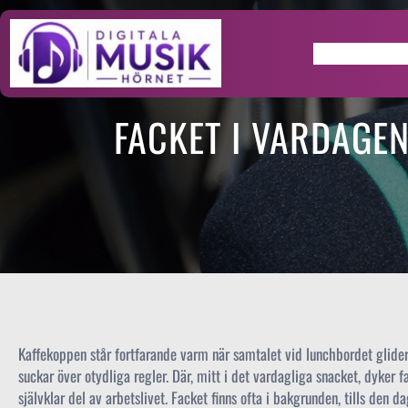
Hoppa
till
innehåll
Home
FACKET I VARDAGE
Kaffekoppen står fortfarande varm när samtalet vid lunchbordet glide
suckar över otydliga regler. Där, mitt i det vardagliga snacket, dyker 
självklar del av arbetslivet. Facket finns ofta i bakgrunden, tills den 