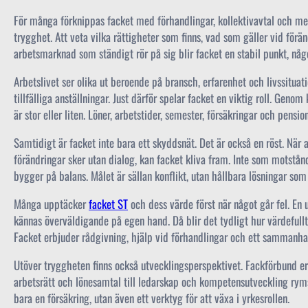
För många förknippas facket med förhandlingar, kollektivavtal och m
trygghet. Att veta vilka rättigheter som finns, vad som gäller vid för
arbetsmarknad som ständigt rör på sig blir facket en stabil punkt, nå
Arbetslivet ser olika ut beroende på bransch, erfarenhet och livssituati
tillfälliga anställningar. Just därför spelar facket en viktig roll. Gen
är stor eller liten. Löner, arbetstider, semester, försäkringar och pens
Samtidigt är facket inte bara ett skyddsnät. Det är också en röst. När ar
förändringar sker utan dialog, kan facket kliva fram. Inte som motstå
bygger på balans. Målet är sällan konflikt, utan hållbara lösningar som
Många upptäcker
facket ST
och dess värde först när något går fel. En
kännas överväldigande på egen hand. Då blir det tydligt hur värdefullt 
Facket erbjuder rådgivning, hjälp vid förhandlingar och ett sammanha
Utöver tryggheten finns också utvecklingsperspektivet. Fackförbund erbj
arbetsrätt och lönesamtal till ledarskap och kompetensutveckling ryms
bara en försäkring, utan även ett verktyg för att växa i yrkesrollen.