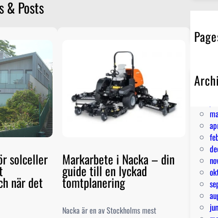
s & Posts
Page
Arch
ju
ju
ma
ap
fe
de
ör solceller
Markarbete i Nacka – din
no
t
guide till en lyckad
ok
ch när det
tomtplanering
se
au
ju
Nacka är en av Stockholms mest