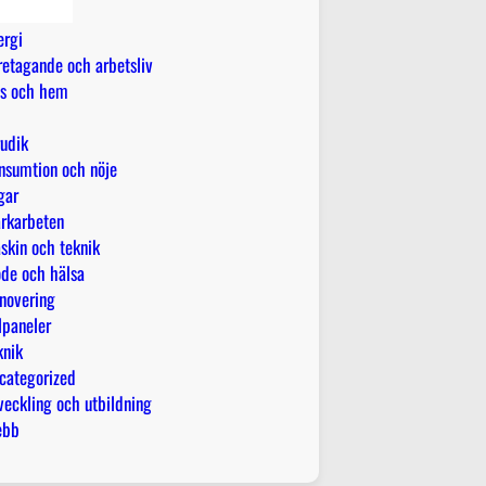
ektriker
ergi
retagande och arbetsliv
s och hem
rudik
nsumtion och nöje
gar
rkarbeten
skin och teknik
de och hälsa
novering
lpaneler
knik
categorized
veckling och utbildning
ebb