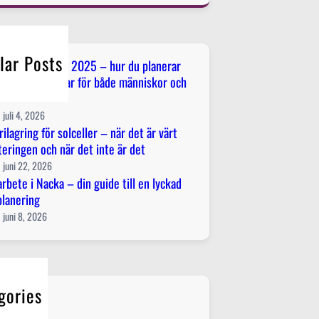
lar Posts
ållsstrategi för 2025 – hur du planerar
åll som fungerar för både människor och
juli 4, 2026
rilagring för solceller – när det är värt
teringen och när det inte är det
juni 22, 2026
rbete i Nacka – din guide till en lyckad
lanering
juni 8, 2026
gories