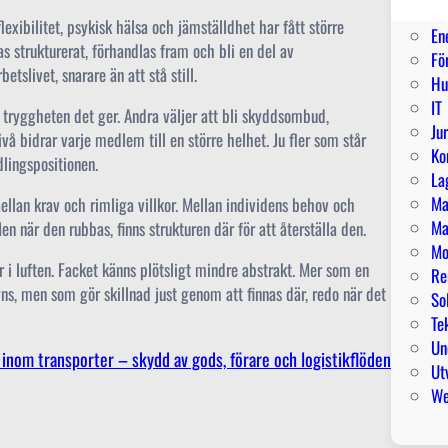
El
exibilitet, psykisk hälsa och jämställdhet har fått större
En
s strukturerat, förhandlas fram och bli en del av
Fö
tslivet, snarare än att stå still.
Hu
IT
tryggheten det ger. Andra väljer att bli skyddsombud,
Ju
ivå bidrar varje medlem till en större helhet. Ju fler som står
Ko
lingspositionen.
La
Ma
ellan krav och rimliga villkor. Mellan individens behov och
Ma
 när den rubbas, finns strukturen där för att återställa den.
Mo
r i luften. Facket känns plötsligt mindre abstrakt. Mer som en
Re
syns, men som gör skillnad just genom att finnas där, redo när det
So
Te
Un
inom transporter – skydd av gods, förare och logistikflöden
Ut
W