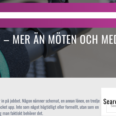
About Us
Show Schedule
Pages
N – MER ÄN MÖTEN OCH M
Sear
r in på jobbet. Någon nämner schemat, en annan lönen, en tredje
S
facket upp. Inte som något högtidligt eller formellt, utan som en
e
dag man faktiskt behöver det.
a