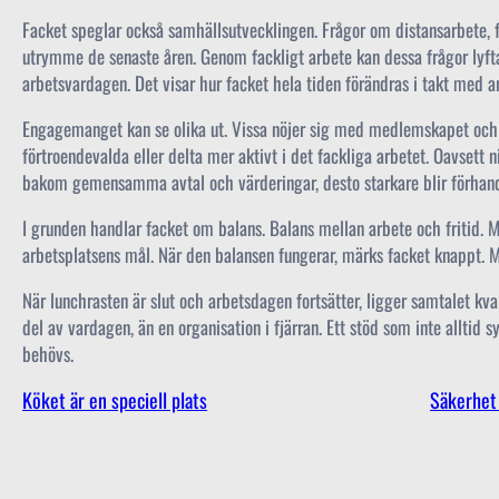
Facket speglar också samhällsutvecklingen. Frågor om distansarbete, fl
utrymme de senaste åren. Genom fackligt arbete kan dessa frågor lyfta
arbetsvardagen. Det visar hur facket hela tiden förändras i takt med arbe
Engagemanget kan se olika ut. Vissa nöjer sig med medlemskapet och 
förtroendevalda eller delta mer aktivt i det fackliga arbetet. Oavsett n
bakom gemensamma avtal och värderingar, desto starkare blir förhand
I grunden handlar facket om balans. Balans mellan arbete och fritid. M
arbetsplatsens mål. När den balansen fungerar, märks facket knappt. Men
När lunchrasten är slut och arbetsdagen fortsätter, ligger samtalet kva
del av vardagen, än en organisation i fjärran. Ett stöd som inte alltid 
behövs.
Köket är en speciell plats
Säkerhet 