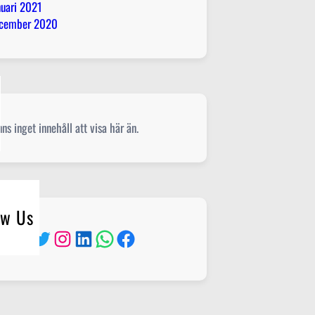
nuari 2021
cember 2020
nns inget innehåll att visa här än.
ow Us
Twitter
Instagram
LinkedIn
WhatsApp
Facebook