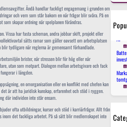
r
edlemsavgifter. Ändå handlar fackligt engagemang i grunden om
c
ändringar och vem som står bakom en när frågor blir svåra. På en
h
got som skapar ordning när spelplanen förändras.
Popu
Inneh
inneh
on. Vissa har fasta scheman, andra jobbar skift, projekt eller
AI
om kollektivavtal sätts ramar som gäller oavsett om arbetsplatsen
ion blir tydligare när reglerna är gemensamt förhandlade.
Batte
betsmiljön brister, när stressen blir för hög eller när
inves
ndare, utan som motpart. Dialogen mellan arbetsgivare och fack
 fungerar i längden.
Marka
tomtp
 uppsägning, en omorganisation eller en konflikt med chefen kan
det är att ha juridisk kunskap, erfarenhet och stöd i ryggen.
ng där individen inte står ensam.
uder ofta utbildningar, kurser och stöd i karriärfrågor. Allt från
Cate
 inom det fackliga arbetet. På så sätt blir medlemskapet inte
El