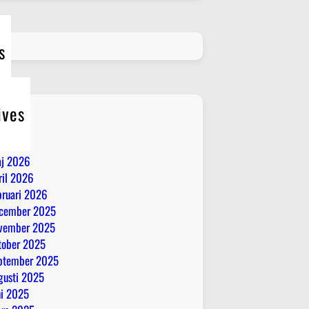
s
ives
li 2026
ni 2026
j 2026
ril 2026
bruari 2026
cember 2025
vember 2025
tober 2025
ptember 2025
gusti 2025
ni 2025