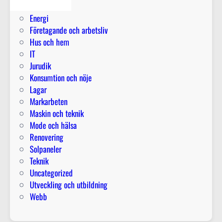
t
Elektriker
a
i
i
Energi
r
d
n
Företagande och arbetsliv
f
e
v
Hus och hem
ö
t
e
IT
r
i
s
Jurudik
b
l
t
Konsumtion och nöje
å
l
e
Lagar
d
e
r
Markarbeten
e
n
i
Maskin och teknik
m
l
n
Mode och hälsa
ä
y
g
Renovering
n
c
e
Solpaneler
n
k
n
Teknik
i
a
o
Uncategorized
s
d
c
Utveckling och utbildning
k
t
h
Webb
o
o
n
r
m
ä
o