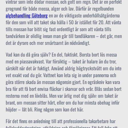
vintrar som inte dödar mossan, och gott om regn. Det är en perfekt
grogrund för både mossa, alger och lav. Därför är regelbunden
algbehandling Göteborg
en av de viktigaste underhållsåtgärderna
för den som vill att taket ska hålla i 50 år istället för 20. Att vänta
tills mossan har bitit sig fast ordentligt är som att vänta tills
tandvärken är olidlig innan man går till tandläkaren – det går, men
det är dyrare och mer smärtsamt än nödvändigt.
Vad kan du då göra själv? En del, faktiskt. Borsta bort lös mossa
med en piassavakvast. Var försiktig – taket är halare än du tror,
särskilt när det är fuktigt. Använd aldrig högtryckstvätt om du inte
vet exakt vad du gör. Vattnet kan leta sig in under pannorna och
göra större skada än mossan någonsin gjort. En ogräskniv kan vara
bra för att få bort envisa fläckar i skarvar och vrår. Blås sedan bort
resterna med en lövblås. Men var ärlig mot dig själv: om taket är
brant, om mossan sitter hårt, eller om du har minsta obehag inför
höjder – låt bli. Ring någon som kan det här.
För det finns en anledning till att professionella takarbetare har
fallskyddsutrustning, utbildning och försäkringar. Ett fall från ett