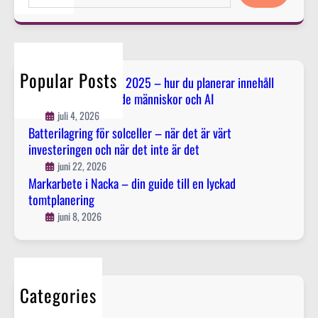
a
k
a
c
r
a
r
e
i
r
c
l
n
b
h
l
n
e
Popular Posts
e
Innehållsstrategi för 2025 – hur du planerar innehåll
e
t
som fungerar för både människor och AI
r
h
e
–
juli 4, 2026
å
i
Batterilagring för solceller – när det är värt
n
l
N
investeringen och när det inte är det
ä
l
a
r
juni 22, 2026
s
c
Markarbete i Nacka – din guide till en lyckad
d
o
k
tomtplanering
e
m
a
juni 8, 2026
t
f
–
ä
u
d
r
n
i
v
g
n
ä
Categories
e
g
r
El
r
u