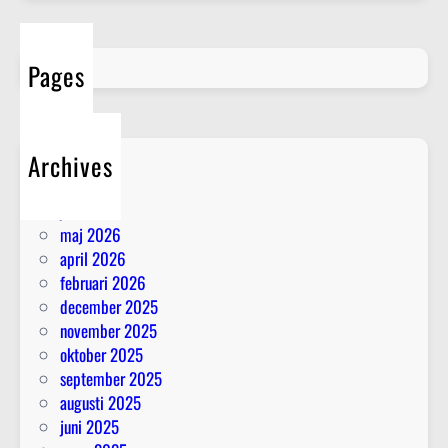
t
r
c
p
d
h
l
e
A
Pages
a
t
I
n
i
e
n
r
t
Archives
i
e
juli 2026
n
ä
juni 2026
g
r
maj 2026
d
april 2026
e
februari 2026
t
december 2025
november 2025
oktober 2025
september 2025
augusti 2025
juni 2025