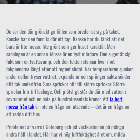
Du ser den där grönaktiga fällen som breder ut sig på taket.
Kanske har den funnits där ett tag. Kanske har du tänkt att det
bara är lite mossa, lite grönt som ger huset karaktär. Men
sanningen är en annan. Mossa är en tyst mördare. Den suger åt sig
fukt som en tvättsvamp, och den fukten stannar kvar mot
takpannorna långt efter att regnet slutat. När temperaturen sjunker
under nollan fryser vattnet, expanderar och spränger sakta sönder
ditt tak underifrån. Små sprickor blir till större sprickor. Större
sprickor blir till läckage. Och plötsligt står du där med vatten i
sovrummet och en nota på hundratusentals kronor. Att
ta bort
mossa från tak
är inte en fråga om utseende – det är en fråga om
att rädda ditt hus.
Problemet är värre i Göteborg och på västkusten än på många
andra håll i landet. Här har vi hög luftfuktighet året om, milda