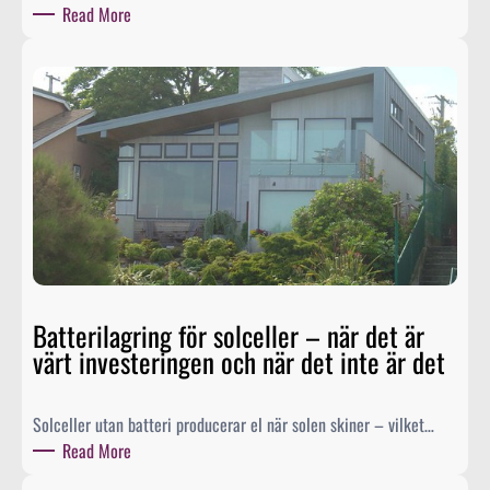
:
Read More
I
n
n
e
h
å
l
l
s
s
t
Batterilagring för solceller – när det är
r
värt investeringen och när det inte är det
a
t
e
Solceller utan batteri producerar el när solen skiner – vilket…
g
:
Read More
i
B
f