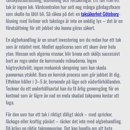
tak är ingen lek. Vårdcentralen har sett nog många gårdagsfixare
som skulle ha låtit bli. Så räkna på det: en
taksäkerhet Göteborg
-
lösning med livlinor och takstege är inte en onödig lyx – det är en
förutsättning för att jobbet ska kunna göras säkert.
En algbehandling är en smart investering om du redan har ett tak
som är relativt rent. Medlet appliceras som ett skum över hela
ytan. Mossan och algerna vissnar, blir bruna och sköljs successivt
bort av regn under de kommande månaderna. Ingen
högtryckstvätt, ingen mekanisk skrapning som kan skada
pannornas ytskikt. Bara en kemisk process som gör jobbet åt dig.
Effekten håller i 3–5 år, beroende på läge och väderförhållanden.
Tecknar du ett underhållsavtal kan du få årlig genomgång för en
kostnad som är lägre än vad en enda skadad takpanna kostar att
laga.
För den som har ett tak i riktigt dåligt skick – med sprickor,
läckage eller kraftig påväxt – räcker det inte med algbehandling.
Då krävs en riktig takrenovering. Det kan handla om att byta