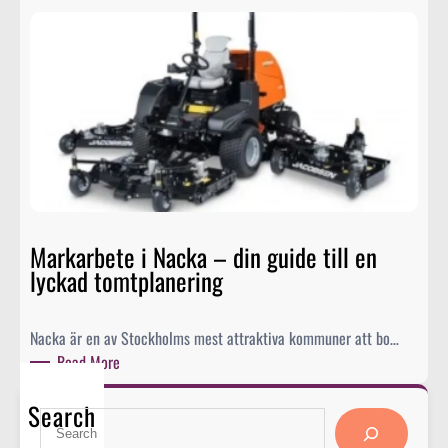
a
ö
t
r
t
2
e
0
r
2
i
5
l
–
a
h
g
u
r
r
Markarbete i Nacka – din guide till en
i
d
lyckad tomtplanering
n
u
g
p
f
l
Nacka är en av Stockholms mest attraktiva kommuner att bo…
ö
a
:
Read More
r
n
M
s
e
Search
a
S
o
r
r
e
l