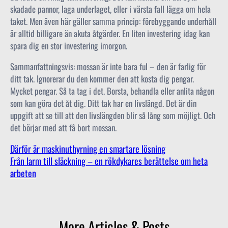
skadade pannor, laga underlaget, eller i värsta fall lägga om hela
taket. Men även här gäller samma princip: förebyggande underhåll
är alltid billigare än akuta åtgärder. En liten investering idag kan
spara dig en stor investering imorgon.
Sammanfattningsvis: mossan är inte bara ful – den är farlig för
ditt tak. Ignorerar du den kommer den att kosta dig pengar.
Mycket pengar. Så ta tag i det. Borsta, behandla eller anlita någon
som kan göra det åt dig. Ditt tak har en livslängd. Det är din
uppgift att se till att den livslängden blir så lång som möjligt. Och
det börjar med att få bort mossan.
Därför är maskinuthyrning en smartare lösning
Från larm till släckning – en rökdykares berättelse om heta
arbeten
More Articles & Posts